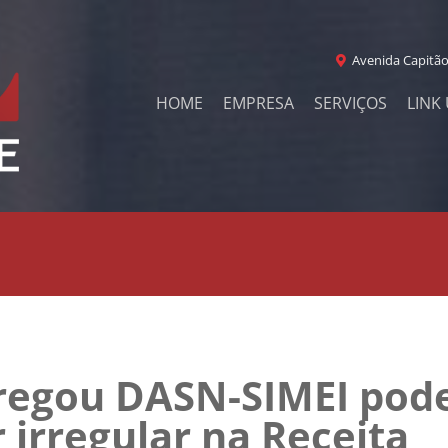
Avenida Capitão
HOME
EMPRESA
SERVIÇOS
LINK 
regou DASN-SIMEI pode
r irregular na Receita